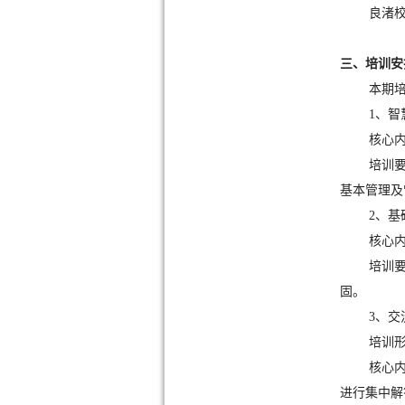
良渚校
三、培训安
本期
1、
核心
培训
基本管理及
2、
核心
培训
固。
3、交
培训
核心
进行集中解