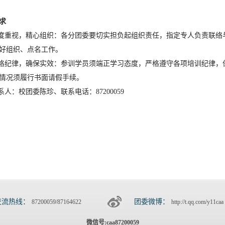
求
高度重视，精心组织：各分团委要切实担负起组织责任，指定专人负责联络
好组织、点名工作。
严格纪律，确保实效：参训学员须端正学习态度，严格遵守各项培训纪律，
情况须履行书面请假手续。
系人：校团委陈珍、联系电话：87200059
交流热线：
团委微博：
87200059/87164622
http://t.qq.com/y11caa
微信号:caa87200059