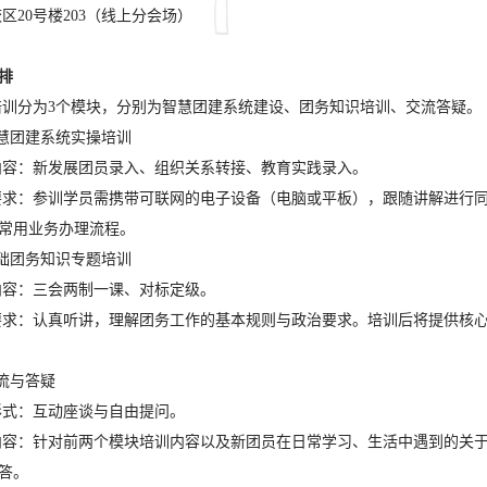
区20号楼203（线上分会场）
排
培训分为3个模块，分别为智慧团建系统建设、团务知识培训、交流答疑。
智慧团建系统实操培训
内容：新发展团员录入、组织关系转接、教育实践录入。
要求：参训学员需携带可联网的电子设备（电脑或平板），跟随讲解进行
常用业务办理流程。
基础团务知识专题培训
内容：三会两制一课、对标定级。
要求：认真听讲，理解团务工作的基本规则与政治要求。培训后将提供核
流与答疑
形式：互动座谈与自由提问。
内容：针对前两个模块培训内容以及新团员在日常学习、生活中遇到的关
答。