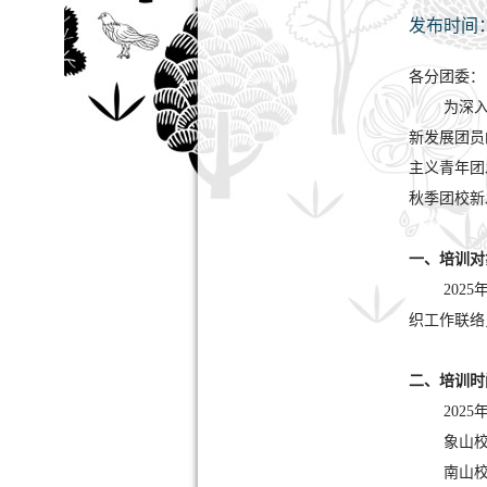
发布时间
各分团委：
为深
新发展团员
主义青年团
秋季团校新
一、培训对
202
织工作联络
二、培训时
2025
象山校
南山校